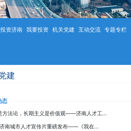
投资济南
我要投资
机关党建
互动交流
专题专栏
党建
动态
是方法论，长期主义是价值观——济南人才工...
6济南城市人才宣传片重磅发布——《我在...