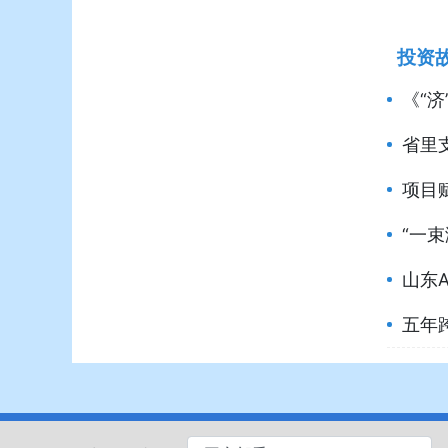
投资
《“
省里
项目
“一
山东
五年