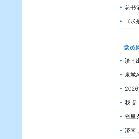
总书
《求
党员
济南
泉城
202
我 是
省里
济南