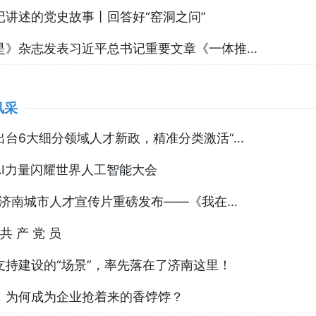
记讲述的党史故事丨回答好“窑洞之问”
是》杂志发表习近平总书记重要文章《一体推...
风采
出台6大细分领域人才新政，精准分类激活“...
AI力量闪耀世界人工智能大会
6济南城市人才宣传片重磅发布——《我在...
 共 产 党 员
支持建设的“场景”，率先落在了济南这里！
，为何成为企业抢着来的香饽饽？