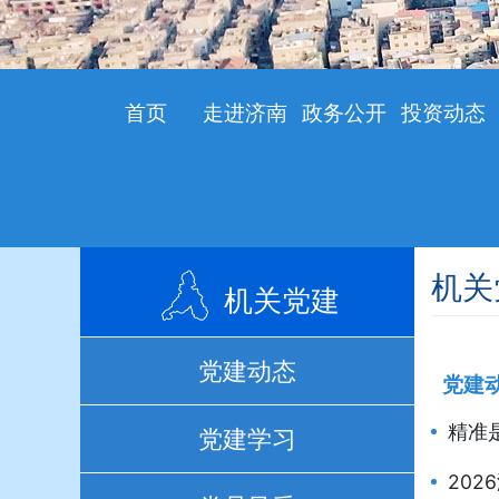
首页
走进济南
政务公开
投资动态
机关
机关党建
党建动态
党建
精准
党建学习
202