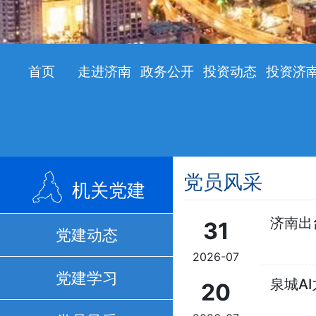
首页
走进济南
政务公开
投资动态
投资济
党员风采
机关党建
济南出
31
党建动态
2026-07
党建学习
泉城A
20