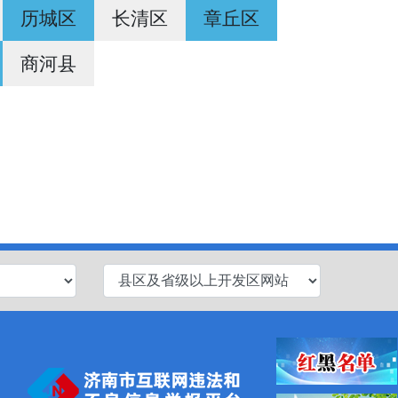
历城区
长清区
章丘区
商河县