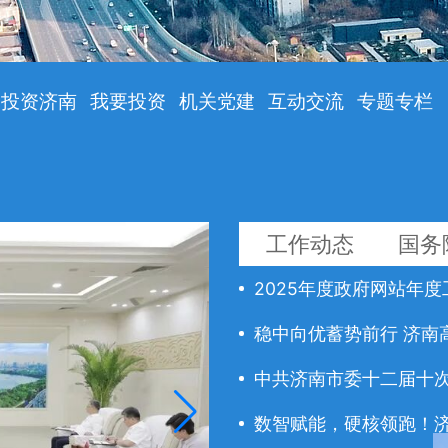
投资济南
我要投资
机关党建
互动交流
专题专栏
工作动态
国务
2025年度政府网站年
稳中向优蓄势前行 济南
中共济南市委十二届十次全
数智赋能，硬核领跑！济南