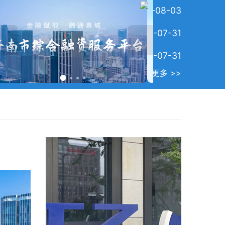
济南向上生长的力量
2026-08-03
新政，精准分类激活“...
2026-07-31
能促共赢——山东财金集...
2026-07-31
究上半年全市...
济南第三届校
更多 >>