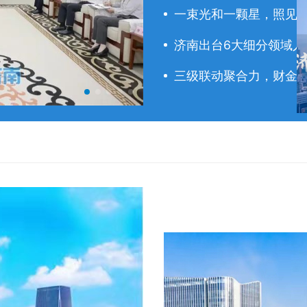
一束光和一颗星，照见
济南出台6大细分领域人才
三级联动聚合力，财金赋
于海田主持召开市政府常务会议 研