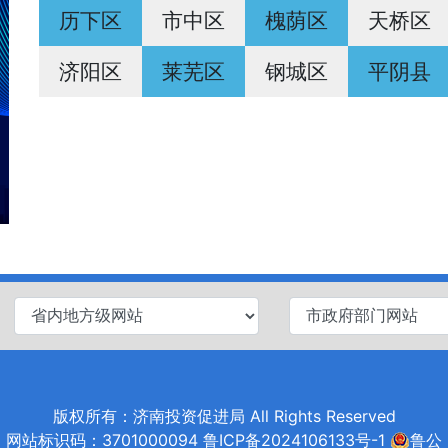
历下区
市中区
槐荫区
天桥区
济阳区
莱芜区
钢城区
平阴县
版权所有：济南投资促进局 All Rights Reserved
网站标识码：3701000094
鲁ICP备2024106133号-1
鲁公