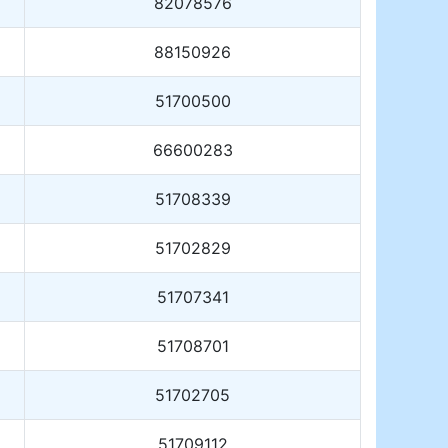
82078576
88150926
51700500
66600283
51708339
51702829
51707341
51708701
51702705
51709112