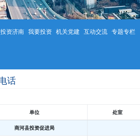
投资济南
我要投资
机关党建
互动交流
专题专栏
电话
单位
处室
商河县投资促进局