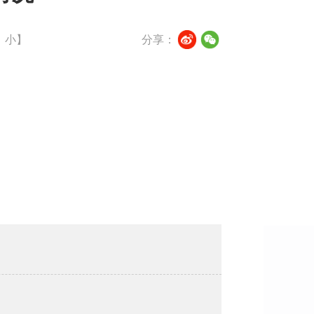
小
】
分享：