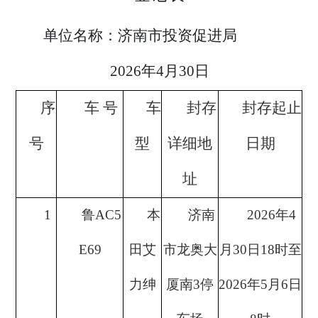
单位名称：济南市投资促进局
2026年4月3
0
日
序
车
号
车
封存
封存起止
号
型
详细地
日期
址
1
鲁
AC5
本
济南
2026年4
E69
田艾
市龙奥大
月3
0
日
18时至
力绅
厦南
3停
2026年
5
月
6
日