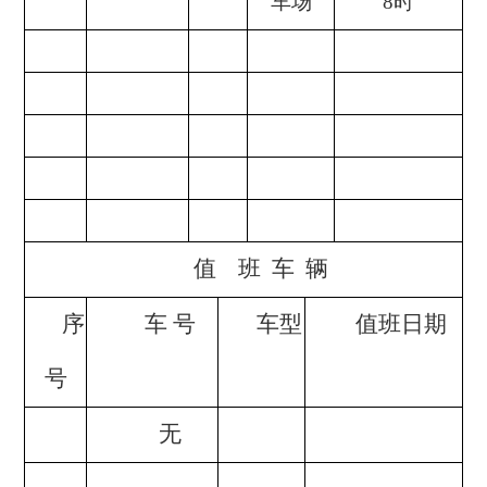
车场
8时
值
班 车 辆
序
车
号
车型
值班日期
号
无