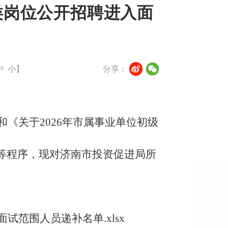
类岗位公开招聘进入面
中
小
】
分享：
《关于2026年市属事业单位初级
等程序，现对济南市投资促进局所
范围人员递补名单.xlsx