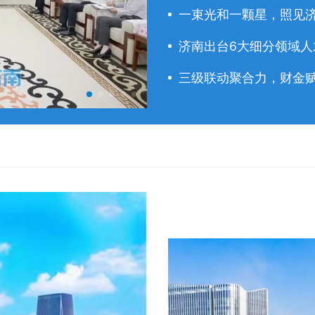
一束光和一颗星，照见
济南出台6大细分领域人才
三级联动聚合力，财金赋
于海田主持召开市政府常务会议 研