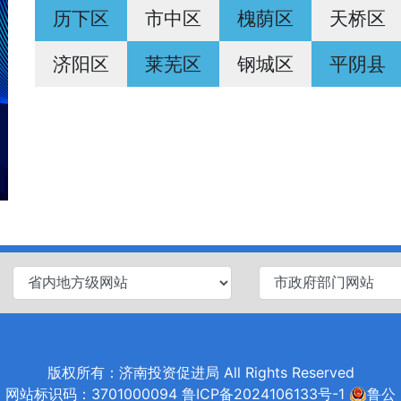
历下区
市中区
槐荫区
天桥区
济阳区
莱芜区
钢城区
平阴县
版权所有：济南投资促进局 All Rights Reserved
网站标识码：3701000094
鲁ICP备2024106133号-1
鲁公