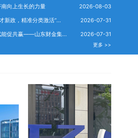
济南向上生长的力量
2026-08-03
新政，精准分类激活“...
2026-07-31
能促共赢——山东财金集...
2026-07-31
究上半年全市...
济南第三届校
更多 >>