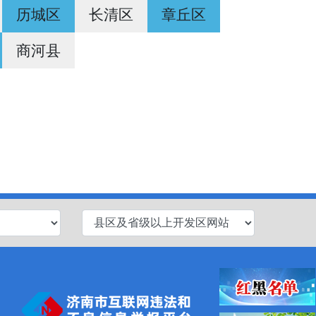
历城区
长清区
章丘区
商河县