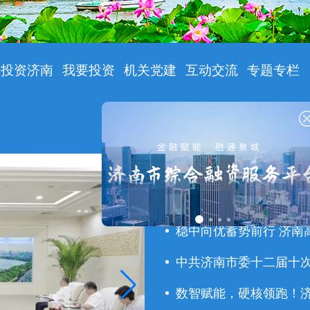
投资济南
我要投资
机关党建
互动交流
专题专栏
工作动态
国务
2025年度政府网站年
稳中向优蓄势前行 济南
中共济南市委十二届十次全
数智赋能，硬核领跑！济南