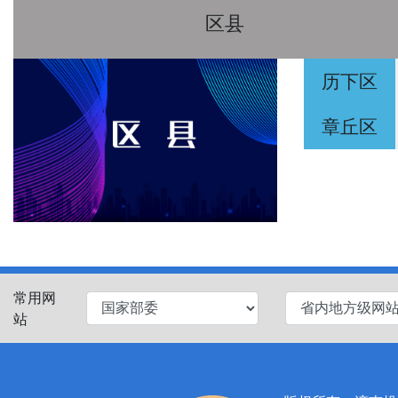
区县
历下区
章丘区
常用网
站