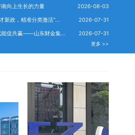
济南向上生长的力量
2026-08-03
新政，精准分类激活“...
2026-07-31
能促共赢——山东财金集...
2026-07-31
究上半年全市...
济南第三届校
更多 >>