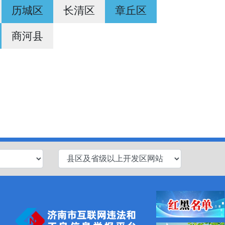
历城区
长清区
章丘区
商河县