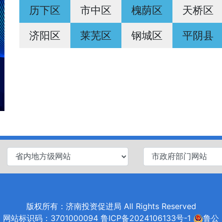
历下区
市中区
槐荫区
天桥区
济阳区
莱芜区
钢城区
平阴县
版权所有：济南投资促进局 All Rights Reserved
网站标识码：3701000094
鲁ICP备2024106133号-1
鲁公