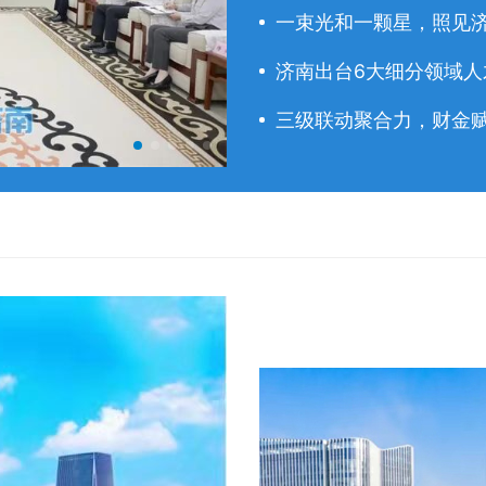
一束光和一颗星，照见
济南出台6大细分领域人才
三级联动聚合力，财金赋
于海田主持召开市政府常务会议 研