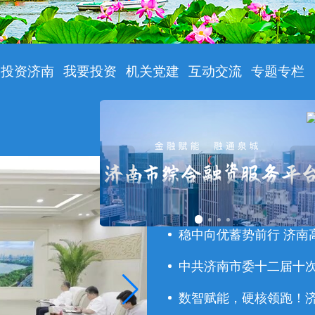
投资济南
我要投资
机关党建
互动交流
专题专栏
工作动态
国务
2025年度政府网站年
稳中向优蓄势前行 济南
中共济南市委十二届十次全
数智赋能，硬核领跑！济南