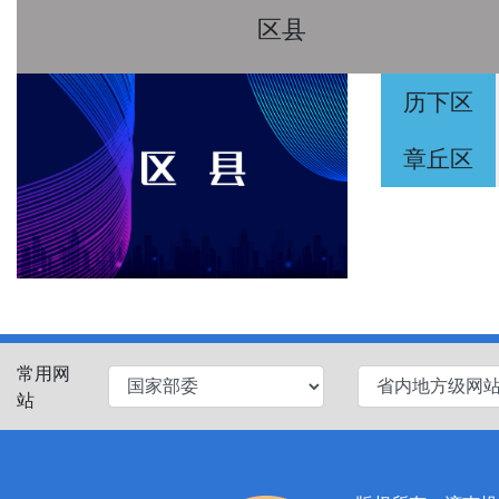
区县
历下区
章丘区
常用网
站