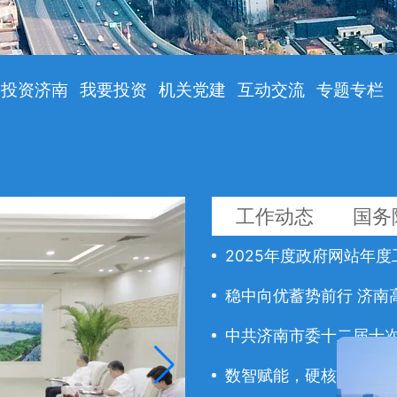
投资济南
我要投资
机关党建
互动交流
专题专栏
工作动态
国务
2025年度政府网站年
稳中向优蓄势前行 济南
中共济南市委十二届十次全
数智赋能，硬核领跑！济南