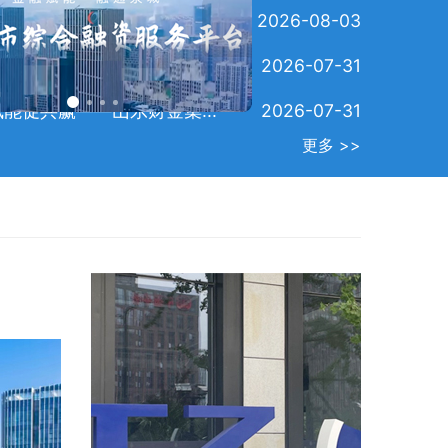
济南向上生长的力量
2026-08-03
新政，精准分类激活“...
2026-07-31
能促共赢——山东财金集...
2026-07-31
究上半年全市...
济南第三届校
更多 >>