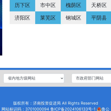
历下区
市中区
槐荫区
天桥区
济阳区
莱芜区
钢城区
平阴县
版权所有：济南投资促进局 All Rights Reserved
网站标识码：3701000094
鲁ICP备2024106133号-1
鲁公