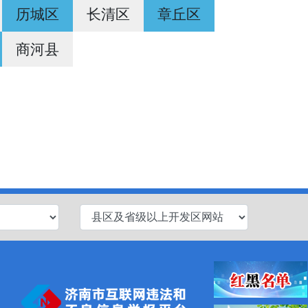
历城区
长清区
章丘区
商河县