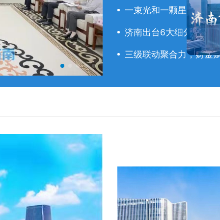
一束光和一颗星，照见
济南出台6大细分领域人才
三级联动聚合力，财金赋
于海田主持召开市政府常务会议 研